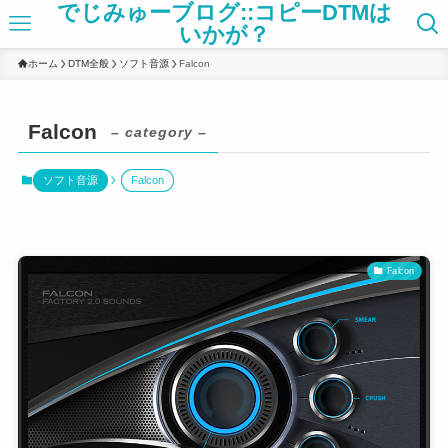
でじみゅーブログ::コピーDTMは
いかが？
ホーム
DTM全般
ソフト音源
Falcon
Falcon
– category –
ソフト音源
Falcon
Falcon