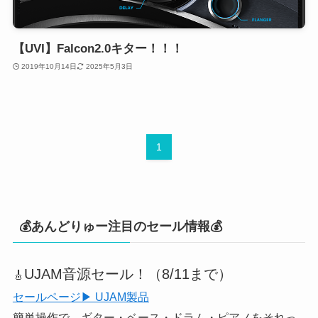
【UVI】Falcon2.0キター！！！
2019年10月14日
2025年5月3日
1
💰あんどりゅー注目のセール情報💰
UJAM音源セール！（8/11まで）
🎸
セールページ▶ UJAM製品
簡単操作で、ギター・ベース・ドラム・ピアノをそれっ