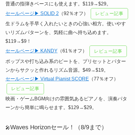
普通の指弾きベースにも使えます。$119→$29。
セールページ▶ SOLID 2
（92％オフ）
レビュー記事
生ドラムを手早く入れたいときの心強い相方。使いやす
いリズムパターンを、気軽に曲へ持ち込めます。
$119→$9！
セールページ▶ KANDY
（61％オフ）
レビュー記事
ポップスや打ち込み系のビートを、プリセットとパター
ンからサクッと作れるリズム音源。$49→$19。
セールページ▶ Virtual Pianist SCORE
（77％オフ）
レビュー記事
映画・ゲームBGM向けの雰囲気あるピアノを、演奏パタ
ーンから簡単に鳴らせます。$129→$29。
Waves Horizonセール！（8/9まで）
🎤