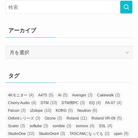
アーカイブ
ア
ー
カ
イ
タグ
ブ
(4)
(5)
(5)
(3)
(2)
4Kモニター
A475
AI
Avenger
Cakewalk
(4)
(10)
(3)
(4)
(4)
Cherry Audio
DTM
DTM用PC
EQ
FA-07
(3)
(10)
(5)
(6)
Falcon
iZotope
KORG
Neutron
(3)
(3)
(11)
(5)
Oxfordシリーズ
Ozone
Roland
Roland VR-09
(3)
(3)
(3)
(4)
(4)
Scaler
softube
sonible
sonnox
SSL
(10)
(3)
(2)
(9)
StudioOne
StudioOne4
TASCAMになっても
ujam