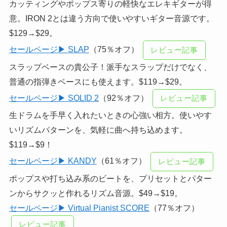
カッティングやポップス寄りの軽快なエレキギターが得
意。IRON 2とは違う方向で使いやすいギター音源です。
$129→$29。
セールページ▶ SLAP
（75％オフ）
レビュー記事
スラップベースの貴公子！派手なスラップだけでなく、
普通の指弾きベースにも使えます。$119→$29。
セールページ▶ SOLID 2
（92％オフ）
レビュー記事
生ドラムを手早く入れたいときの心強い相方。使いやす
いリズムパターンを、気軽に曲へ持ち込めます。
$119→$9！
セールページ▶ KANDY
（61％オフ）
レビュー記事
ポップスや打ち込み系のビートを、プリセットとパター
ンからサクッと作れるリズム音源。$49→$19。
セールページ▶ Virtual Pianist SCORE
（77％オフ）
レビュー記事