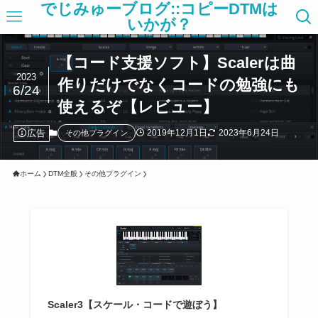
でじみゅーブログ::コピーDTMは
いかが？
【コード支援ソフト】Scalerは曲
2023
作りだけでなくコードの勉強にも
6/24
使えるぞ【レビュー】
広告
2019年12月1日
2023年6月24日
その他プラグイン
ホーム
DTM全般
その他プラグイン
Scaler3【スケール・コードで遊ぼう】