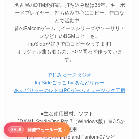
名古屋のDTM愛好家。打ち込み歴は35年。キーボ
ードプレイヤー。打ち込み中心にコピー、作曲な
どで活動中。
昔のFalcomゲーム（イースシリーズやソーサリア
ンなど）のBGMコピーも。
fripSideが好きで曲コピーやってます!
オリジナル曲も歌もの、BGM問わず作っていま
す。
でじみゅースタジオ
fripSideごっこ by あんどりゅー
あんどりゅーのレトロPCゲームミュージック工房
■主な使用機材、ソフト。
【DAW】StudioOne Pro 7（Windows版）※3.5か
ら使用
↓ 開催中セール一覧 ↓
SALE
【ハードシンセ】Roland Fantom-07など