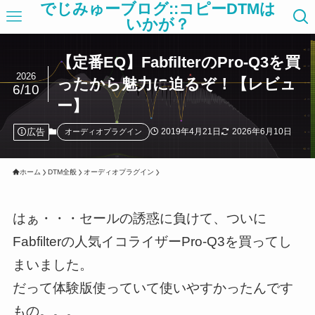
でじみゅーブログ::コピーDTMは
いかが？
【定番EQ】FabfilterのPro-Q3を買
2026
ったから魅力に迫るぞ！【レビュ
6/10
ー】
広告
2019年4月21日
2026年6月10日
オーディオプラグイン
ホーム
DTM全般
オーディオプラグイン
はぁ・・・セールの誘惑に負けて、ついに
Fabfilterの人気イコライザーPro-Q3を買ってし
まいました。
だって体験版使っていて使いやすかったんです
もの。。。