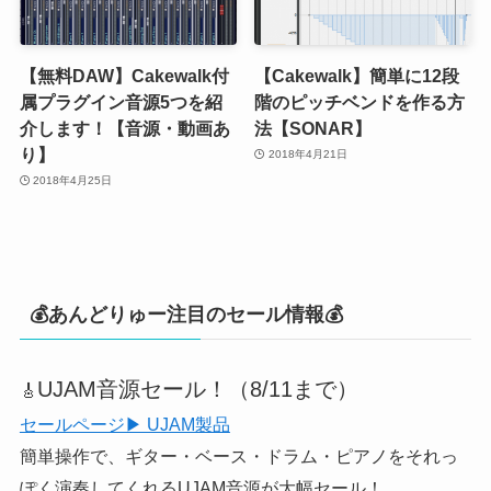
【無料DAW】Cakewalk付
【Cakewalk】簡単に12段
属プラグイン音源5つを紹
階のピッチベンドを作る方
介します！【音源・動画あ
法【SONAR】
り】
2018年4月21日
2018年4月25日
💰あんどりゅー注目のセール情報💰
UJAM音源セール！（8/11まで）
🎸
セールページ▶ UJAM製品
簡単操作で、ギター・ベース・ドラム・ピアノをそれっ
ぽく演奏してくれるUJAM音源が大幅セール！