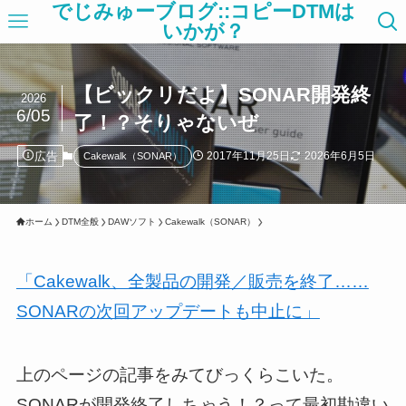
でじみゅーブログ::コピーDTMは
いかが？
【ビックリだよ】SONAR開発終
2026
6/05
了！？そりゃないぜ
広告
2017年11月25日
2026年6月5日
Cakewalk（SONAR）
ホーム
DTM全般
DAWソフト
Cakewalk（SONAR）
「Cakewalk、全製品の開発／販売を終了……
SONARの次回アップデートも中止に」
上のページの記事をみてびっくらこいた。
SONARが開発終了しちゃう！？って最初勘違い