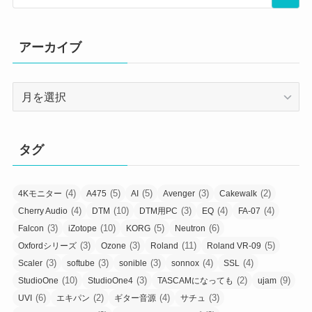
アーカイブ
ア
ー
カ
イ
タグ
ブ
(4)
(5)
(5)
(3)
(2)
4Kモニター
A475
AI
Avenger
Cakewalk
(4)
(10)
(3)
(4)
(4)
Cherry Audio
DTM
DTM用PC
EQ
FA-07
(3)
(10)
(5)
(6)
Falcon
iZotope
KORG
Neutron
(3)
(3)
(11)
(5)
Oxfordシリーズ
Ozone
Roland
Roland VR-09
(3)
(3)
(3)
(4)
(4)
Scaler
softube
sonible
sonnox
SSL
(10)
(3)
(2)
(9)
StudioOne
StudioOne4
TASCAMになっても
ujam
(6)
(2)
(4)
(3)
UVI
エキパン
ギター音源
サチュ