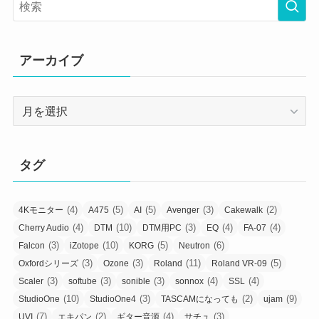
アーカイブ
ア
ー
カ
イ
タグ
ブ
(4)
(5)
(5)
(3)
(2)
4Kモニター
A475
AI
Avenger
Cakewalk
(4)
(10)
(3)
(4)
(4)
Cherry Audio
DTM
DTM用PC
EQ
FA-07
(3)
(10)
(5)
(6)
Falcon
iZotope
KORG
Neutron
(3)
(3)
(11)
(5)
Oxfordシリーズ
Ozone
Roland
Roland VR-09
(3)
(3)
(3)
(4)
(4)
Scaler
softube
sonible
sonnox
SSL
(10)
(3)
(2)
(9)
StudioOne
StudioOne4
TASCAMになっても
ujam
(7)
(2)
(4)
(3)
UVI
エキパン
ギター音源
サチュ