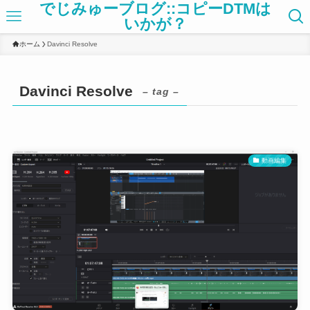
でじみゅーブログ::コピーDTMは
いかが？
ホーム
Davinci Resolve
Davinci Resolve
– tag –
動画編集