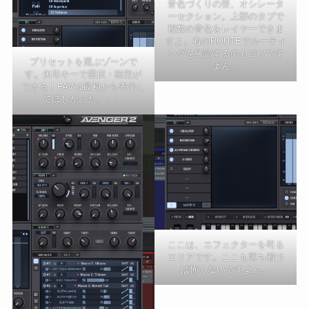
音色づくりの要、オシレータ
ーセクション。上部のタブで
複数の音色をレイヤーできま
すよ。右のROUTEでルーティ
ングを確認するのもコツです
プリセットを選ぶゾーンで
よん。
す。矢印キーで選択・確定が
できる！FAVは最初から表示し
てほしかった。。。
ここは、エフェクターを司る
エリアです。ここも落ち着け
ば怖くないですよん。