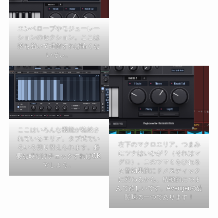
エンベロープやモジューレー
ションのセクション。ここは
落ち着いて理解すれば怖くな
いぞぃ。
ここはいろんな機能が格納さ
れているエリア。タブ式でい
右下のマクロエリア。つまみ
ろいろ切り替えられます。必
にツナはいかが？（それはマ
要な時だけチェックすればOK
グロ）。このツマミをひねる
でしょう。
と音効果的にドメスティック
に変わるから、積極的につま
んで欲しいです。Avengerの醍
醐味の一つであります！