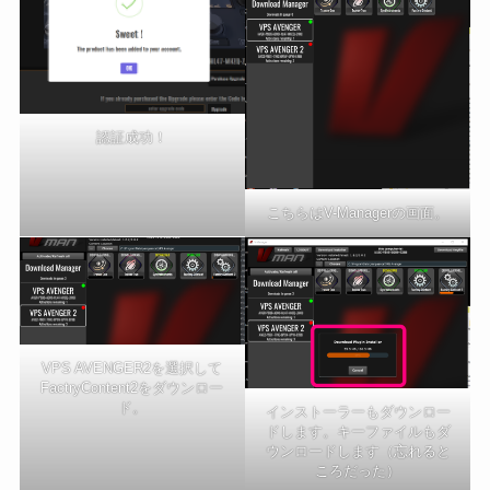
認証成功！
こちらはV-Managerの画面。
VPS AVENGER2を選択して
FactryContent2をダウンロー
ド。
インストーラーもダウンロー
ドします。キーファイルもダ
ウンロードします（忘れると
ころだった）