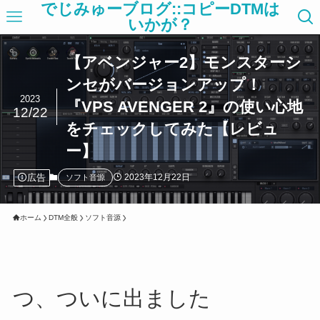
でじみゅーブログ::コピーDTMは
いかが？
【アベンジャー2】モンスターシ
ンセがバージョンアップ！
2023
『VPS AVENGER 2』の使い心地
12/22
をチェックしてみた【レビュ
ー】
広告
2023年12月22日
ソフト音源
ホーム
DTM全般
ソフト音源
つ、ついに出ました