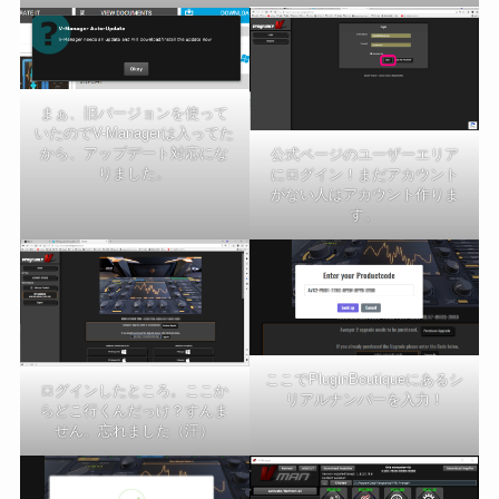
まぁ、旧バージョンを使って
いたのでV-Managerは入ってた
から、アップデート対応にな
公式ページのユーザーエリア
りました。
にログイン！まだアカウント
がない人はアカウント作りま
す。
ここでPluginBoutiqueにあるシ
ログインしたところ。ここか
リアルナンバーを入力！
らどこ行くんだっけ？すんま
せん。忘れました（汗）