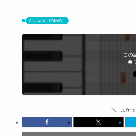
Cakewalk（SONAR）
この
よかっ