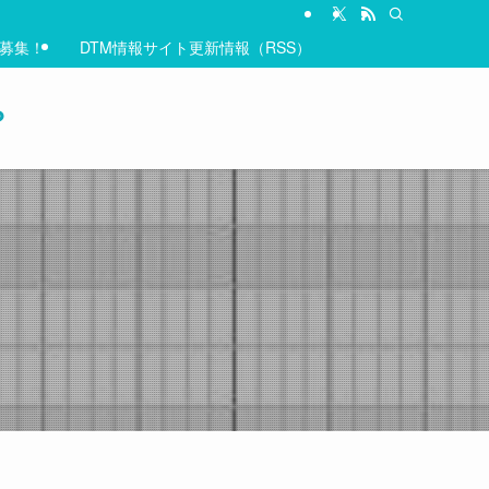
&募集！
DTM情報サイト更新情報（RSS）
？