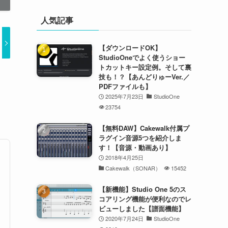
人気記事
【ダウンロードOK】
StudioOneでよく使うショー
トカットキー設定例。そして裏
技も！？【あんどりゅーVer.／
PDFファイルも】
2025年7月23日
StudioOne
23754
【無料DAW】Cakewalk付属プ
ラグイン音源5つを紹介しま
す！【音源・動画あり】
2018年4月25日
Cakewalk（SONAR）
15452
【新機能】Studio One 5のス
コアリング機能が便利なのでレ
ビューしました【譜面機能】
2020年7月24日
StudioOne