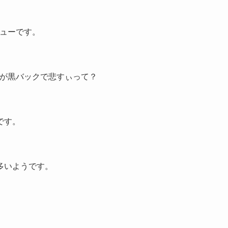
リューです。
画面が黒バックで悲すぃって？
です。
多いようです。