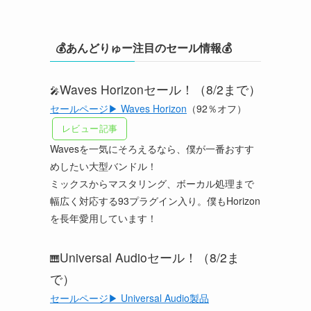
💰あんどりゅー注目のセール情報💰
Waves Horizonセール！（8/2まで）
🎤
セールページ▶ Waves Horizon
（92％オフ）
レビュー記事
Wavesを一気にそろえるなら、僕が一番おすす
めしたい大型バンドル！
ミックスからマスタリング、ボーカル処理まで
幅広く対応する93プラグイン入り。僕もHorizon
を長年愛用しています！
Universal Audioセール！（8/2ま
🎹
で）
セールページ▶ Universal Audio製品