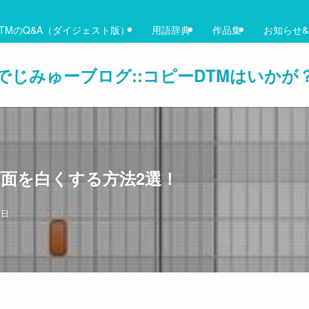
TMのQ&A（ダイジェスト版）
用語辞典
作品集
お知らせ
でじみゅーブログ::コピーDTMはいかが
ル画面を白くする方法2選！
5日