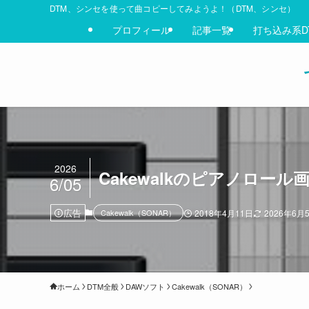
DTM、シンセを使って曲コピーしてみようよ！（DTM、シンセ）
プロフィール
記事一覧
打ち込み系D
2026
Cakewalkのピアノロー
6/05
広告
Cakewalk（SONAR）
2018年4月11日
2026年6月
ホーム
DTM全般
DAWソフト
Cakewalk（SONAR）