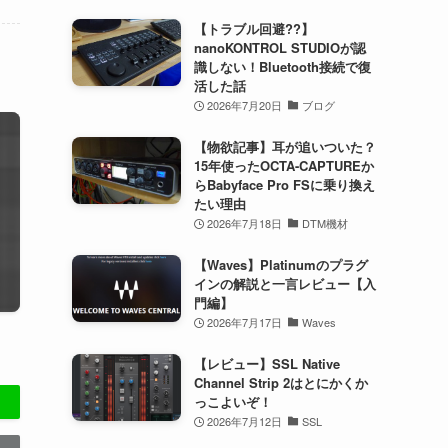
【トラブル回避??】
nanoKONTROL STUDIOが認
識しない！Bluetooth接続で復
活した話
2026年7月20日
ブログ
【物欲記事】耳が追いついた？
15年使ったOCTA-CAPTUREか
らBabyface Pro FSに乗り換え
たい理由
2026年7月18日
DTM機材
【Waves】Platinumのプラグ
インの解説と一言レビュー【入
門編】
2026年7月17日
Waves
【レビュー】SSL Native
Channel Strip 2はとにかくか
っこよいぞ！
2026年7月12日
SSL