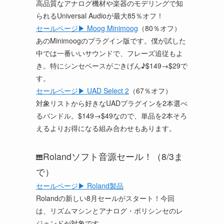
高品質なアナログ機材や楽器のモデリングで知
られるUniversal Audioが最大85％オフ！
セールページ▶ Moog Minimoog
（80％オフ）
あのMinimoogのプラグイン版です。僕が試した
中では一番いいサウンドで、フレーズ追従もよ
き。特にシンセベースがごきげん♪$149→$29で
す。
セールページ▶ UAD Select 2
（67％オフ）
対象リストから好きなUADプラグインを2本選べ
るバンドル。$149→$49なので、単品を2本そろ
えるよりお得になる組み合わせもあります。
Rolandソフト音源セール！（8/3ま
🎹
で）
セールページ▶ Roland製品
Rolandの新しい8月セールがスタート！今回
は、リズムマシンとアナログ・ポリシンセのレ
ジェンドが対象です。