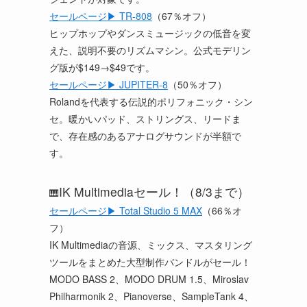
セールページ▶ TR-808
（67％オフ）
ヒップホップやダンスミュージックの低音を変
えた、説明不要のリズムマシン。公式モデリン
グ版が$149→$49です。
セールページ▶ JUPITER-8
（50％オフ）
Rolandを代表する伝説的ポリフォニック・シン
セ。暖かいパッド、ストリングス、リードま
で、存在感のあるアナログサウンドが半額で
す。
IK Multimediaセール！（8/3まで）
🎹
セールページ▶ Total Studio 5 MAX
（66％オ
フ）
IK Multimediaの音源、ミックス、マスタリング
ツールをまとめた大型制作バンドルがセール！
MODO BASS 2、MODO DRUM 1.5、Miroslav
Philharmonik 2、Pianoverse、SampleTank 4、