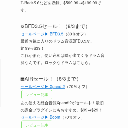
T-RackS 6などを収録。$599.99→$199.99で
す。
BFD3.5セール！（8/3まで）
🥁
セールページ▶ BFD3.5
（80％オフ）
最近お気に入りのドラム音源BFD3.5が、
$199→$39！
これがまた、使い込めば味が出てくるドラム音
源なんです。ロックなドラムはこちら。
AIRセール！（8/3まで）
🎹
セールページ▶ Xpand!2
（70％オフ）
レビュー記事
あの使える総合音源Xpand!2がセール中！最初
の課金プラグインにもおすすめ。$99→$29！
セールページ▶ Boom
（70％オフ）
レビュー記事