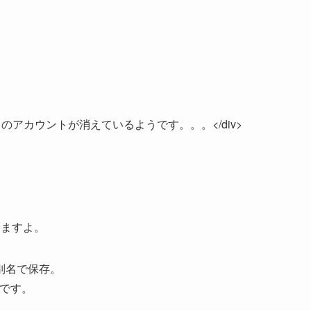
ツイートのアカウントが消えているようです。。。</div>
できますよ。
別名で保存。
法です。