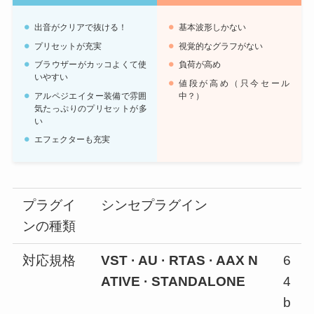
出音がクリアで抜ける！
基本波形しかない
プリセットが充実
視覚的なグラフがない
ブラウザーがカッコよくて使
負荷が高め
いやすい
値段が高め（只今セール
アルペジエイター装備で雰囲
中？）
気たっぷりのプリセットが多
い
エフェクターも充実
プラグイ
シンセプラグイン
ンの種類
対応規格
VST · AU · RTAS · AAX N
6
ATIVE · STANDALONE
4
b