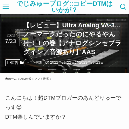
でじみゅーブログ::コピーDTMは
いかが？
【レビュー】Ultra Analog VA-3…
ノーマークだったのにやるやん
2023
7/23
け！！の巻【アナログシンセプラ
グイン／音源あり】AAS
広告
2022年5月22日
2023年7月23日
ソフト音源
ホーム
DTM全般
ソフト音源
こんにちは！超DTMブロガーのあんどりゅーで
っす😊
DTM楽しんでいますか？