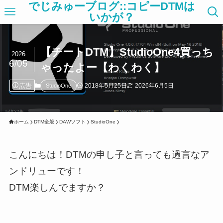
でじみゅーブログ::コピーDTMは
いかが？
【チートDTM】StudioOne4買っち
2026
6/05
ゃったよー【わくわく】
広告
2018年5月25日
2026年6月5日
StudioOne
ホーム
DTM全般
DAWソフト
StudioOne
こんにちは！DTMの申し子と言っても過言なア
ンドリューです！
DTM楽しんでますか？