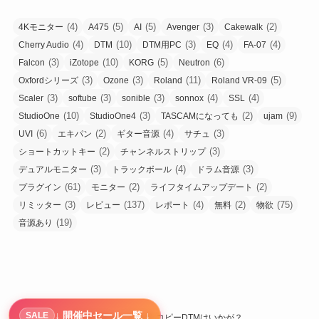
(4)
(5)
(5)
(3)
(2)
4Kモニター
A475
AI
Avenger
Cakewalk
(4)
(10)
(3)
(4)
(4)
Cherry Audio
DTM
DTM用PC
EQ
FA-07
(3)
(10)
(5)
(6)
Falcon
iZotope
KORG
Neutron
(3)
(3)
(11)
(5)
Oxfordシリーズ
Ozone
Roland
Roland VR-09
(3)
(3)
(3)
(4)
(4)
Scaler
softube
sonible
sonnox
SSL
(10)
(3)
(2)
(9)
StudioOne
StudioOne4
TASCAMになっても
ujam
(6)
(2)
(4)
(3)
UVI
エキパン
ギター音源
サチュ
(2)
(3)
ショートカットキー
チャンネルストリップ
(3)
(4)
(3)
デュアルモニター
トラックボール
ドラム音源
(61)
(2)
(2)
プラグイン
モニター
ライフタイムアップデート
(3)
(137)
(4)
(2)
(75)
リミッター
レビュー
レポート
無料
物欲
(19)
音源あり
↓ 開催中セール一覧 ↓
SALE
©
でじみゅーブログ::コピーDTMはいかが？.