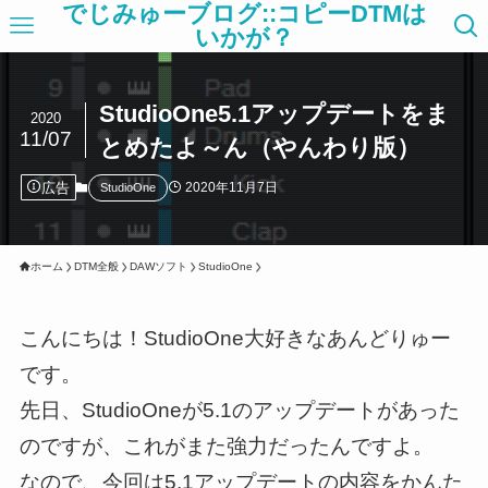
でじみゅーブログ::コピーDTMは
いかが？
StudioOne5.1アップデートをま
2020
11/07
とめたよ～ん（やんわり版）
広告
2020年11月7日
StudioOne
ホーム
DTM全般
DAWソフト
StudioOne
こんにちは！StudioOne大好きなあんどりゅー
です。
先日、StudioOneが5.1のアップデートがあった
のですが、これがまた強力だったんですよ。
なので、今回は5.1アップデートの内容をかんた