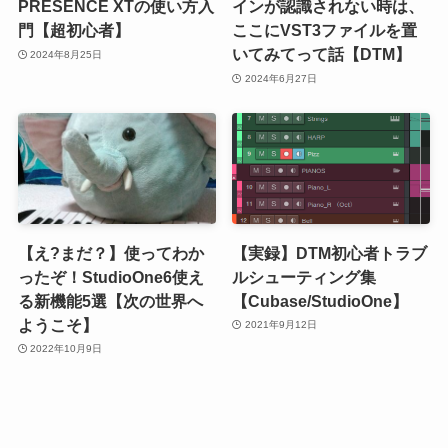
PRESENCE XTの使い方入
インが認識されない時は、
門【超初心者】
ここにVST3ファイルを置
いてみてって話【DTM】
2024年8月25日
2024年6月27日
【え?まだ？】使ってわか
【実録】DTM初心者トラブ
ったぞ！StudioOne6使え
ルシューティング集
る新機能5選【次の世界へ
【Cubase/StudioOne】
ようこそ】
2021年9月12日
2022年10月9日