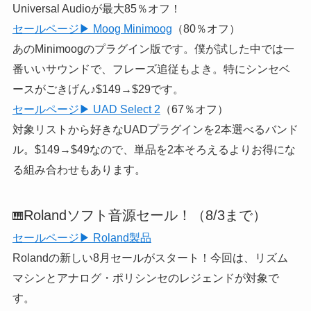
Universal Audioが最大85％オフ！
セールページ▶ Moog Minimoog
（80％オフ）
あのMinimoogのプラグイン版です。僕が試した中では一
番いいサウンドで、フレーズ追従もよき。特にシンセベ
ースがごきげん♪$149→$29です。
セールページ▶ UAD Select 2
（67％オフ）
対象リストから好きなUADプラグインを2本選べるバンド
ル。$149→$49なので、単品を2本そろえるよりお得にな
る組み合わせもあります。
Rolandソフト音源セール！（8/3まで）
🎹
セールページ▶ Roland製品
Rolandの新しい8月セールがスタート！今回は、リズム
マシンとアナログ・ポリシンセのレジェンドが対象で
す。