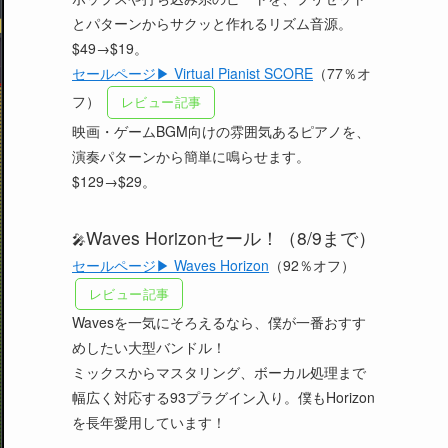
とパターンからサクッと作れるリズム音源。
$49→$19。
セールページ▶ Virtual Pianist SCORE
（77％オ
フ）
レビュー記事
映画・ゲームBGM向けの雰囲気あるピアノを、
演奏パターンから簡単に鳴らせます。
$129→$29。
Waves Horizonセール！（8/9まで）
🎤
セールページ▶ Waves Horizon
（92％オフ）
レビュー記事
Wavesを一気にそろえるなら、僕が一番おすす
めしたい大型バンドル！
ミックスからマスタリング、ボーカル処理まで
幅広く対応する93プラグイン入り。僕もHorizon
を長年愛用しています！