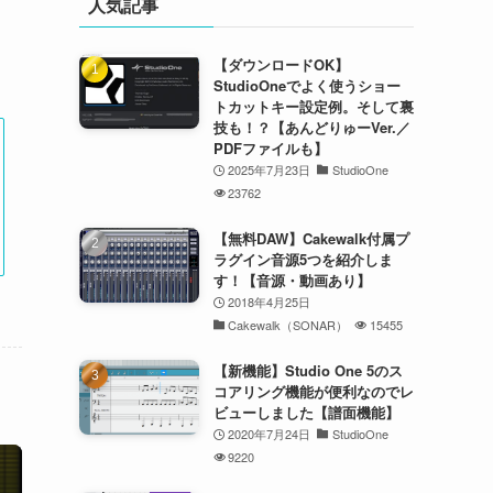
人気記事
【ダウンロードOK】
StudioOneでよく使うショー
トカットキー設定例。そして裏
技も！？【あんどりゅーVer.／
PDFファイルも】
2025年7月23日
StudioOne
23762
【無料DAW】Cakewalk付属プ
ラグイン音源5つを紹介しま
す！【音源・動画あり】
2018年4月25日
Cakewalk（SONAR）
15455
【新機能】Studio One 5のス
コアリング機能が便利なのでレ
ビューしました【譜面機能】
2020年7月24日
StudioOne
9220