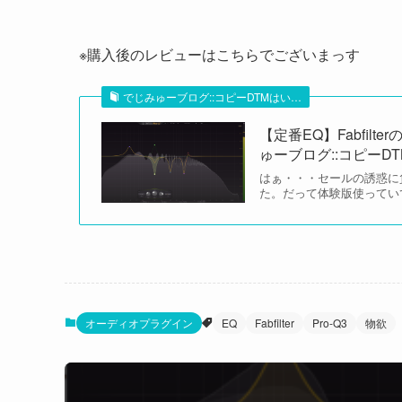
※購入後のレビューはこちらでございまっす
でじみゅーブログ::コピーDTMはい…
【定番EQ】Fabfil
ゅーブログ::コピーD
はぁ・・・セールの誘惑に負け
た。だって体験版使っていて
オーディオプラグイン
EQ
Fabfilter
Pro-Q3
物欲