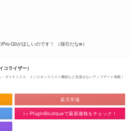
のPro-Q3がほしいのです！ （強引だなw）
ど定番イコライザー）
ル・ダイナミクス、インスタンスリスト機能など見逃せないアップデート満載！
楽天市場
>> PluginBoutiqueで最新価格をチェック！