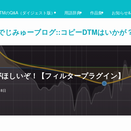
TMのQ&A（ダイジェスト版）
用語辞典
作品集
お知らせ
でじみゅーブログ::コピーDTMはいかが
ro-Q3がほしいぞ！【フィルタープラグイン】
月8日