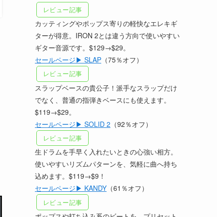
レビュー記事
カッティングやポップス寄りの軽快なエレキギ
ターが得意。IRON 2とは違う方向で使いやすい
ギター音源です。$129→$29。
セールページ▶ SLAP
（75％オフ）
レビュー記事
スラップベースの貴公子！派手なスラップだけ
でなく、普通の指弾きベースにも使えます。
$119→$29。
セールページ▶ SOLID 2
（92％オフ）
レビュー記事
生ドラムを手早く入れたいときの心強い相方。
使いやすいリズムパターンを、気軽に曲へ持ち
込めます。$119→$9！
セールページ▶ KANDY
（61％オフ）
レビュー記事
ポップスや打ち込み系のビートを、プリセット