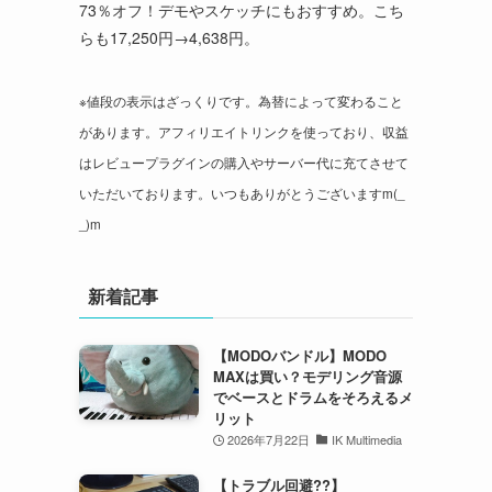
73％オフ！デモやスケッチにもおすすめ。こち
らも17,250円→4,638円。
※値段の表示はざっくりです。為替によって変わること
があります。アフィリエイトリンクを使っており、収益
はレビュープラグインの購入やサーバー代に充てさせて
いただいております。いつもありがとうございますm(_
_)m
新着記事
【MODOバンドル】MODO
MAXは買い？モデリング音源
でベースとドラムをそろえるメ
リット
2026年7月22日
IK Multimedia
【トラブル回避??】