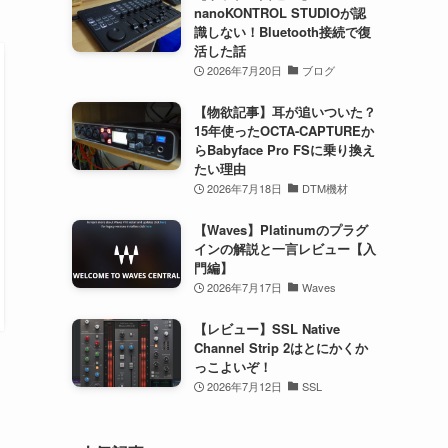
nanoKONTROL STUDIOが認
識しない！Bluetooth接続で復
活した話
2026年7月20日
ブログ
【物欲記事】耳が追いついた？
15年使ったOCTA-CAPTUREか
らBabyface Pro FSに乗り換え
たい理由
2026年7月18日
DTM機材
【Waves】Platinumのプラグ
インの解説と一言レビュー【入
門編】
2026年7月17日
Waves
【レビュー】SSL Native
Channel Strip 2はとにかくか
っこよいぞ！
2026年7月12日
SSL