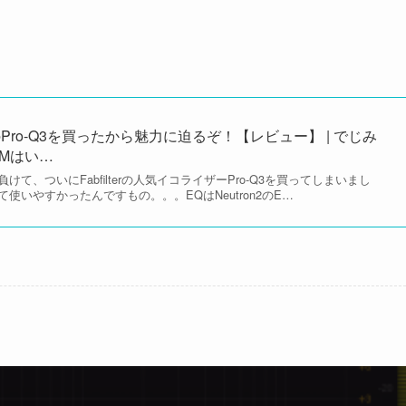
terのPro-Q3を買ったから魅力に迫るぞ！【レビュー】 | でじみ
TMはい…
て、ついにFabfilterの人気イコライザーPro-Q3を買ってしまいまし
使いやすかったんですもの。。。EQはNeutron2のE…