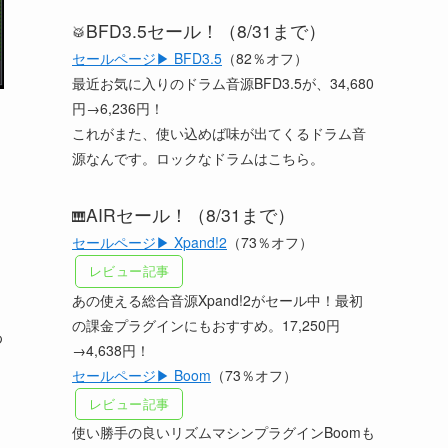
BFD3.5セール！（8/31まで）
🥁
セールページ▶ BFD3.5
（82％オフ）
最近お気に入りのドラム音源BFD3.5が、34,680
円→6,236円！
これがまた、使い込めば味が出てくるドラム音
源なんです。ロックなドラムはこちら。
AIRセール！（8/31まで）
🎹
セールページ▶ Xpand!2
（73％オフ）
レビュー記事
あの使える総合音源Xpand!2がセール中！最初
の課金プラグインにもおすすめ。17,250円
わ
→4,638円！
セールページ▶ Boom
（73％オフ）
レビュー記事
使い勝手の良いリズムマシンプラグインBoomも