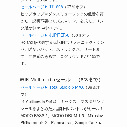
セールページ▶ TR-808
（67％オフ）
ヒップホップやダンスミュージックの低音を変
えた、説明不要のリズムマシン。公式モデリン
グ版が$149→$49です。
セールページ▶ JUPITER-8
（50％オフ）
Rolandを代表する伝説的ポリフォニック・シン
セ。暖かいパッド、ストリングス、リードま
で、存在感のあるアナログサウンドが半額で
す。
IK Multimediaセール！（8/3まで）
🎹
セールページ▶ Total Studio 5 MAX
（66％オ
フ）
IK Multimediaの音源、ミックス、マスタリング
ツールをまとめた大型制作バンドルがセール！
MODO BASS 2、MODO DRUM 1.5、Miroslav
Philharmonik 2、Pianoverse、SampleTank 4、