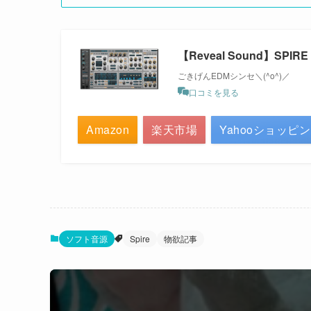
【Reveal Sound】SPIRE
ごきげんEDMシンセ＼(^o^)／
口コミを見る
Amazon
楽天市場
Yahooショッピ
ソフト音源
Spire
物欲記事