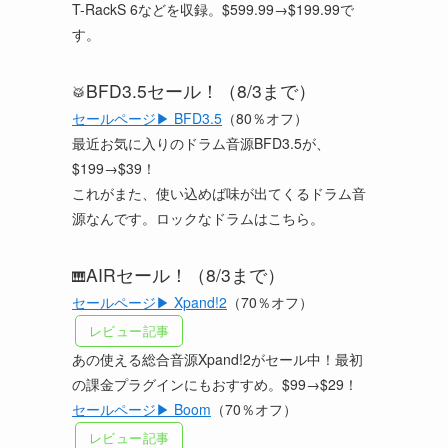
T-RackS 6などを収録。$599.99→$199.99で
す。
BFD3.5セール！（8/3まで）
🥁
セールページ▶ BFD3.5
（80％オフ）
最近お気に入りのドラム音源BFD3.5が、
$199→$39！
これがまた、使い込めば味が出てくるドラム音
源なんです。ロックなドラムはこちら。
AIRセール！（8/3まで）
🎹
セールページ▶ Xpand!2
（70％オフ）
レビュー記事
あの使える総合音源Xpand!2がセール中！最初
の課金プラグインにもおすすめ。$99→$29！
セールページ▶ Boom
（70％オフ）
レビュー記事