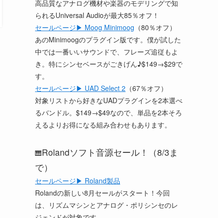
高品質なアナログ機材や楽器のモデリングで知
られるUniversal Audioが最大85％オフ！
セールページ▶ Moog Minimoog
（80％オフ）
あのMinimoogのプラグイン版です。僕が試した
中では一番いいサウンドで、フレーズ追従もよ
き。特にシンセベースがごきげん♪$149→$29で
す。
セールページ▶ UAD Select 2
（67％オフ）
対象リストから好きなUADプラグインを2本選べ
るバンドル。$149→$49なので、単品を2本そろ
えるよりお得になる組み合わせもあります。
Rolandソフト音源セール！（8/3ま
🎹
で）
セールページ▶ Roland製品
Rolandの新しい8月セールがスタート！今回
は、リズムマシンとアナログ・ポリシンセのレ
ジェンドが対象です。