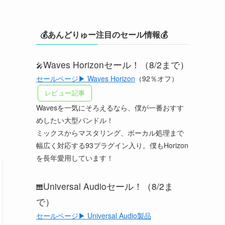
💰あんどりゅー注目のセール情報💰
Waves Horizonセール！（8/2まで）
🎤
セールページ▶ Waves Horizon
（92％オフ）
レビュー記事
Wavesを一気にそろえるなら、僕が一番おすす
めしたい大型バンドル！
ミックスからマスタリング、ボーカル処理まで
幅広く対応する93プラグイン入り。僕もHorizon
を長年愛用しています！
Universal Audioセール！（8/2ま
🎹
で）
セールページ▶ Universal Audio製品