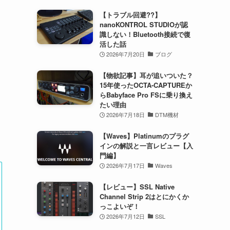
【トラブル回避??】
nanoKONTROL STUDIOが認
識しない！Bluetooth接続で復
活した話
2026年7月20日
ブログ
【物欲記事】耳が追いついた？
15年使ったOCTA-CAPTUREか
らBabyface Pro FSに乗り換え
たい理由
2026年7月18日
DTM機材
【Waves】Platinumのプラグ
インの解説と一言レビュー【入
門編】
2026年7月17日
Waves
【レビュー】SSL Native
Channel Strip 2はとにかくか
っこよいぞ！
2026年7月12日
SSL