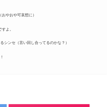
（おやおや可哀想に）
ですよ。
頭を張るシンセ（言い回し合ってるのかな？）
！