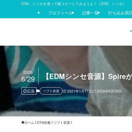
DTM、シンセを使って曲コピーしてみようよ！（DTM、シンセ）
プロフィール
記事一覧
打ち込み系D
2026
【EDMシンセ音源】Spir
6/29
広告
ソフト音源
2021年1月17日
2026年6月29日
ホーム
DTM全般
ソフト音源