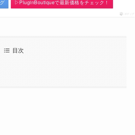
ング
▷PluginBoutiqueで最新価格をチェック！
ポチップ
目次