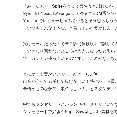
「あーなんで、
Spire
を今まで買おうと思わなかっ
Sylenth1,Nexus3,Avenger…と今まで
Youtubeでレビュー動画みているとそう思っち
（いつもそんなようなこと言っている気がします
実はセールだったのでデモ版（体験版）で試して
（いきなり買わないところは大人になったと思い
で、ガンガン使っているのですが、これがなかな
とにかく出音がいいです。好き。らぶ💓
出音が立ってる感じで抜けがいい！特にパート重
全俺が心のなかで
「素晴らしい！」
とスタンディ
中でも
シンセリード
とか
シンセベース
とかいいで
シンセリードで好きなSuperSaw系もいい素材感