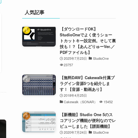
人気記事
【ダウンロードOK】
StudioOneでよく使うショー
トカットキー設定例。そして裏
技も！？【あんどりゅーVer.／
PDFファイルも】
2025年7月23日
StudioOne
23757
【無料DAW】Cakewalk付属プ
ラグイン音源5つを紹介しま
す！【音源・動画あり】
2018年4月25日
Cakewalk（SONAR）
15452
【新機能】Studio One 5のス
コアリング機能が便利なのでレ
ビューしました【譜面機能】
2020年7月24日
StudioOne