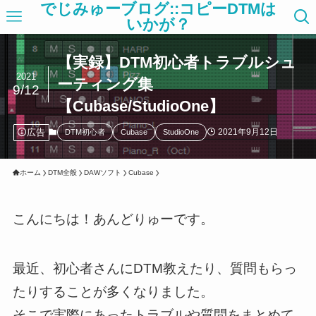
でじみゅーブログ::コピーDTMは
いかが？
【実録】DTM初心者トラブルシュ
2021
ーティング集
9/12
【Cubase/StudioOne】
広告
2021年9月12日
DTM初心者
Cubase
StudioOne
ホーム
DTM全般
DAWソフト
Cubase
こんにちは！あんどりゅーです。
最近、初心者さんにDTM教えたり、質問もらっ
たりすることが多くなりました。
そこで実際にあったトラブルや質問をまとめて