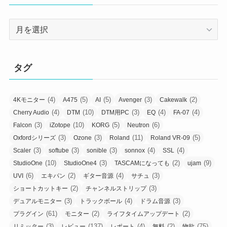
ア
ー
カ
イ
タグ
ブ
(4)
(5)
(5)
(3)
(2)
4Kモニター
A475
AI
Avenger
Cakewalk
(4)
(10)
(3)
(4)
(4)
Cherry Audio
DTM
DTM用PC
EQ
FA-07
(3)
(10)
(5)
(6)
Falcon
iZotope
KORG
Neutron
(3)
(3)
(11)
(5)
Oxfordシリーズ
Ozone
Roland
Roland VR-09
(3)
(3)
(3)
(4)
(4)
Scaler
softube
sonible
sonnox
SSL
(10)
(3)
(2)
(9)
StudioOne
StudioOne4
TASCAMになっても
ujam
(6)
(2)
(4)
(3)
UVI
エキパン
ギター音源
サチュ
(2)
(3)
ショートカットキー
チャンネルストリップ
(3)
(4)
(3)
デュアルモニター
トラックボール
ドラム音源
(61)
(2)
(2)
プラグイン
モニター
ライフタイムアップデート
(3)
(137)
(4)
(2)
(75)
リミッター
レビュー
レポート
無料
物欲